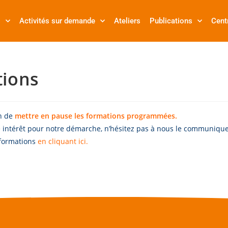
s
Activités sur demande
Ateliers
Publications
Cent
ions
n de
mettre en pause les formations programmées.
 intérêt pour notre démarche, n’hésitez pas à nous le communiqu
nformations
en cliquant ici
.