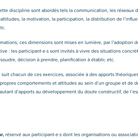
te discipline sont abordés tels la communication, les réseaux d’
attitudes, la motivation, la participation, la distribution de l’influ
tc.
ormations, ces dimensions sont mises en lumière, par l’adoption 
ve : les participant·e·s sont invités à vivre des situations concr
oudre, décision à prendre, planification à établir, etc.
ui suit chacun de ces exercices, associée à des apports théorique
s propres comportements et attitudes au sein d’un groupe et de d
utant d’apports au développement du doute constructif, de l’espr
r,
réservé aux participant·e·s dont les organisations ou associati