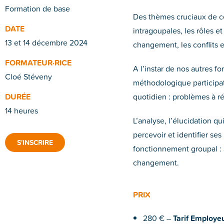
Formation de base
Des thèmes cruciaux de cet
DATE
intragoupales, les rôles et 
13 et 14 décembre 2024
changement, les conflits e
FORMATEUR·RICE
A l’instar de nos autres f
Cloé Stéveny
méthodologique participati
DURÉE
quotidien : problèmes à rés
14 heures
L’analyse, l’élucidation q
percevoir et identifier se
S'INSCRIRE
fonctionnement groupal : a
changement.
PRIX
280 € –
Tarif Employeu