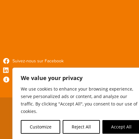
Suivez-nous sur Facebook
Suivez-nous sur Linkedin
We value your privacy
Politique de confidentialité
We use cookies to enhance your browsing experience,
serve personalized ads or content, and analyze our
traffic. By clicking "Accept All", you consent to our use of
cookies.
Customize
Reject All
Accept All