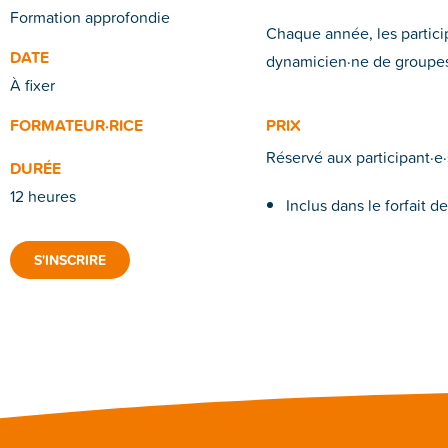
Formation approfondie
Chaque année, les particip
DATE
dynamicien·ne de groupes (
À fixer
FORMATEUR·RICE
PRIX
Réservé aux participant·e·s
DURÉE
12 heures
Inclus dans le forfait d
S'INSCRIRE