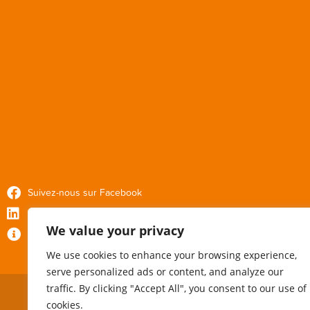
Suivez-nous sur Facebook
Suivez-nous sur Linkedin
We value your privacy
Politique de confidentialité
We use cookies to enhance your browsing experience,
serve personalized ads or content, and analyze our
traffic. By clicking "Accept All", you consent to our use of
cookies.