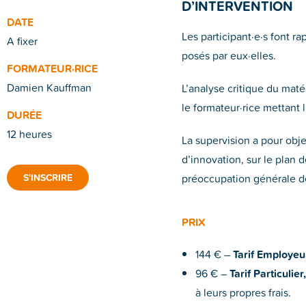
D’INTERVENTION
DATE
Les participant·e·s font r
A fixer
posés par eux·elles.
FORMATEUR·RICE
Damien Kauffman
L’analyse critique du maté
le formateur·rice mettant 
DURÉE
12 heures
La supervision a pour obje
d’innovation, sur le plan d
préoccupation générale d
S'INSCRIRE
PRIX
144 € –
Tarif Employeu
96 € –
Tarif Particulier,
à leurs propres frais.