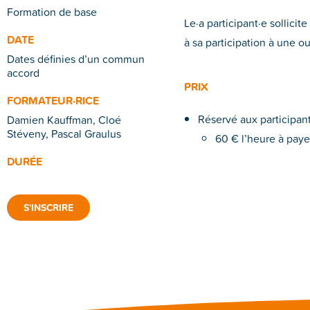
Formation de base
Le·a participant·e sollicit
DATE
à sa participation à une o
Dates définies d’un commun
accord
PRIX
FORMATEUR·RICE
Réservé aux participant·
Damien Kauffman, Cloé
Stéveny, Pascal Graulus
60 € l’heure à paye
DURÉE
S'INSCRIRE