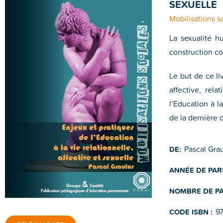
SEXUELLE
Mobilisations s
La sexualité h
construction co
Le but de ce li
affective, rel
l’Education à l
de la dernière 
Pascal Gra
DE:
ANNÉE DE PAR
NOMBRE DE PA
9
CODE ISBN :