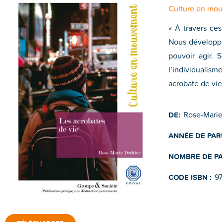
Culture en mo
« À travers ce
Nous développe
pouvoir agir. 
l’individualism
acrobate de vie
Rose-Marie
DE:
ANNÉE DE PAR
NOMBRE DE PA
9
CODE ISBN :