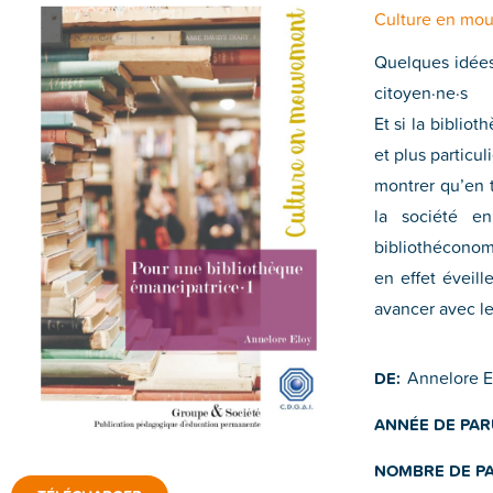
Culture en mo
Quelques idées 
citoyen·ne·s
Et si la biblio
et plus particu
montrer qu’en t
la société en
bibliothéconom
en effet éveille
avancer avec le
Annelore E
DE:
ANNÉE DE PAR
NOMBRE DE PA