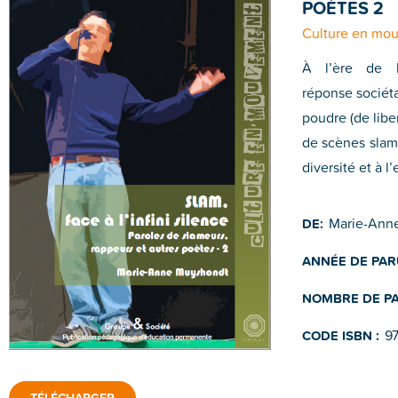
POÈTES 2
Culture en mo
À l’ère de l
réponse sociéta
poudre (de libe
de scènes slam 
diversité et à 
Marie-Ann
DE:
ANNÉE DE PAR
NOMBRE DE PA
9
CODE ISBN :
TÉLÉCHARGER