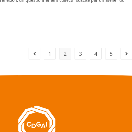
e réflexion, un questionnement collectif suscité par un atelier du
1
2
3
4
5