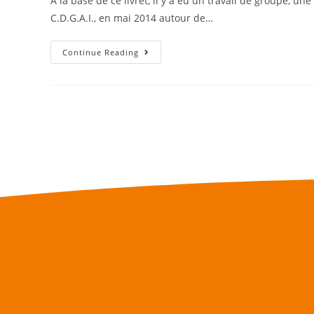
A la base de ce livret, il y a eu un travail de groupe, un
C.D.G.A.I., en mai 2014 autour de…
Continue Reading