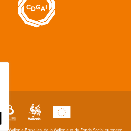
ation Wallonie-Bruxelles, de la Wallonie et du Fonds Social européen