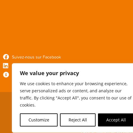
Suivez-nous sur Facebook
Suivez-nous sur Linkedin
We value your privacy
Politique de confidentialité
We use cookies to enhance your browsing experience,
serve personalized ads or content, and analyze our
traffic. By clicking "Accept All", you consent to our use of
cookies.
Customize
Reject All
Accept All
Avec le soutien de la Fédér