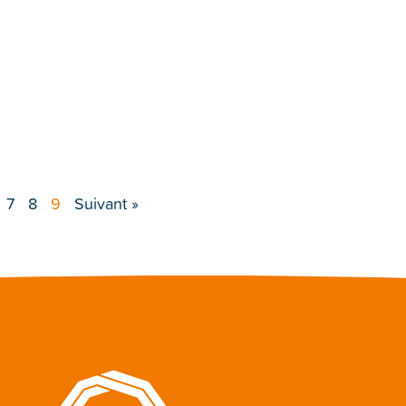
7
8
9
Suivant »