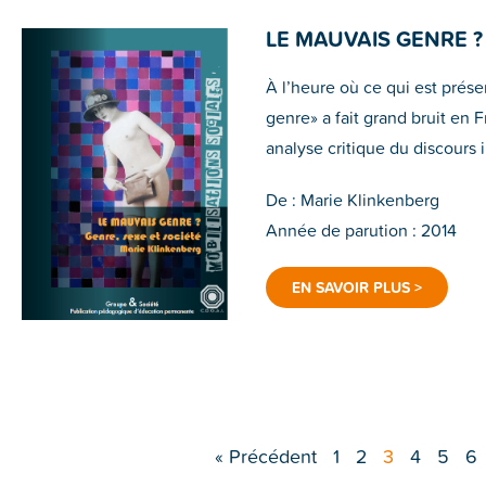
LE MAUVAIS GENRE ?
À l’heure où ce qui est prés
genre» a fait grand bruit en 
analyse critique du discours in
De : Marie Klinkenberg
Année de parution : 2014
EN SAVOIR PLUS >
« Précédent
1
2
3
4
5
6