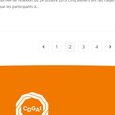
urnée de réflexion du 24 octobre 2015 Cinq ateliers ont fait l’objet
 par les participants à…
1
2
3
4