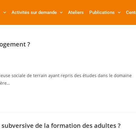
s
Activités sur demande
Ateliers
Publications
Cent
 logement ?
ailleuse sociale de terrain ayant repris des études dans le domaine
ière…
e subversive de la formation des adultes ?